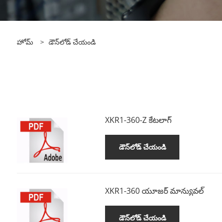
హోమ్
>
డౌన్‌లోడ్ చేయండి
XKR1-360-Z కేటలాగ్
డౌన్‌లోడ్ చేయండి
XKR1-360 యూజర్ మాన్యువల్
డౌన్‌లోడ్ చేయండి