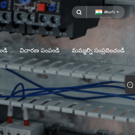
తెలుగు
ండి
విచారణ పంపండి
మమ్మల్ని సంప్రదించండి