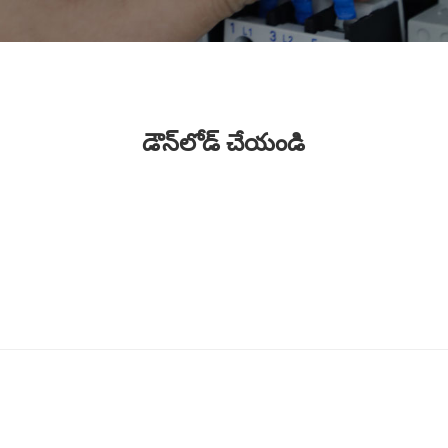
డౌన్‌లోడ్ చేయండి