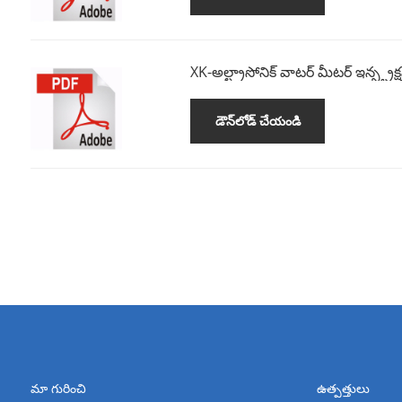
XK-అల్ట్రాసోనిక్ వాటర్ మీటర్ ఇన్స్ట్రక
డౌన్‌లోడ్ చేయండి
మా గురించి
ఉత్పత్తులు