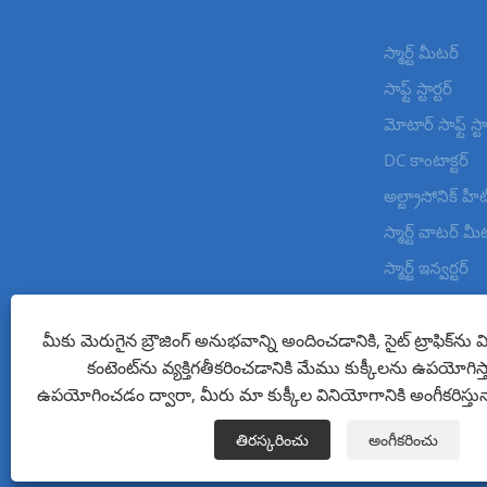
స్మార్ట్ మీటర్
సాఫ్ట్ స్టార్టర్
మోటార్ సాఫ్ట్ స్టార
DC కాంటాక్టర్
అల్ట్రాసోనిక్ హీ
స్మార్ట్ వాటర్ మీ
స్మార్ట్ ఇన్వర్టర్
ఇంటెలిజెంట్ సర్క్
మీకు మెరుగైన బ్రౌజింగ్ అనుభవాన్ని అందించడానికి, సైట్ ట్రాఫిక్‌ను 
కంటెంట్‌ను వ్యక్తిగతీకరించడానికి మేము కుక్కీలను ఉపయోగిస్
కాపీరైట్ © 2023 Wenzhou Xinkong Imp&exp Co.,Ltd. - సాఫ్ట్ స్టార్టర్, వా
ఉపయోగించడం ద్వారా, మీరు మా కుక్కీల వినియోగానికి అంగీకరిస్తున
Links
Sitemap
RSS
XML
గోప్యతా విధానం
తిరస్కరించు
అంగీకరించు