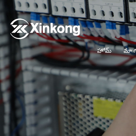
హోమ్
మా గ