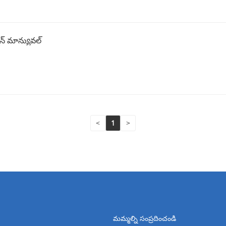
్షన్ మాన్యువల్
<
1
>
మమ్మల్ని సంప్రదించండి