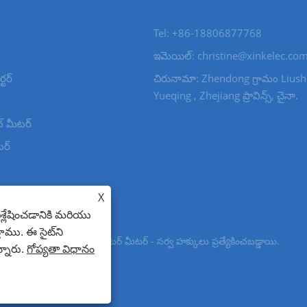
Tel: +86-18806877768
ఇమెయిల్: christine@xinkelec.co
్టర్
చిరునామా: Zhendong గ్రామం Liushi
Yueqing , Zhejiang ప్రావిన్స్, చైనా.
ట్ మీటర్
టర్
యూట్ బ్రేకర్ స్విచ్
X
విశ్లేషించడానికి మరియు
తాము. ఈ సైట్‌ని
టర్ మీటర్, అల్ట్రాసోనిక్ వాటర్ మీటర్ - సర్వ హక్కులు ప్రత్యేకించబడ్డాయి.
్నారు.
గోప్యతా విధానం