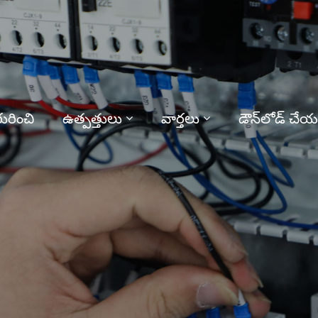
ురించి
ఉత్పత్తులు
వార్తలు
డౌన్‌లోడ్ చేయ