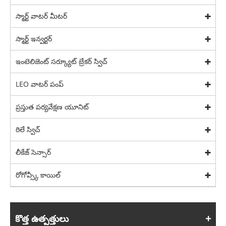
స్మార్ట్ వాటర్ మీటర్
స్మార్ట్ ఇన్వర్టర్
ఇంటెలిజెంట్ సర్క్యూట్ బ్రేకర్ స్విచ్
LEO వాటర్ పంప్
ప్రస్తుత పర్యవేక్షణ యూనిట్
రిలే స్విచ్
లీకేజ్ సెన్సార్
రోగోవ్స్కీ కాయిల్
కొత్త ఉత్పత్తులు