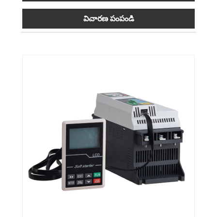
విచారణ పంపండి