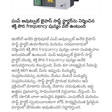
పంప్ అవుట్పుట్ బైపాస్ సాఫ్ట్ స్టార్టర్‌ను నిర్మించిన
శక్తి పౌన frequency పున్యం వలె ఉంటుంది
జింకోంగ్ అనేది ప్రొఫెషనల్ పంప్ అవుట్పుట్ అనేది బైపాస్
సాఫ్ట్ స్టార్టర్ తయారీదారు మరియు సరఫరాదారులో
నిర్మించిన శక్తి పౌన frequency పున్యం చాలా సంవత్సరాల
అనుభవంతో ఉంటుంది. పంప్ అవుట్పుట్ బైపాస్ సాఫ్ట్
స్టార్టర్ యొక్క శక్తి పౌన frequency పున్యం అనేక
అనువర్తనాలను కలుస్తుంది, మీరు మా నాణ్యమైన సేవలపై
ఆసక్తి కలిగి ఉంటే, మీరు ఇప్పుడు మమ్మల్ని
సంప్రదించవచ్చు మరియు మేము వెంటనే మిమ్మల్ని
సంప్రదించవచ్చు. సాఫ్ట్ స్టార్టర్ ప్రారంభ మరియు ఆపే
ప్రక్రియలో మోటారు యొక్క డేటాను చదువుతుంది, ఆపై
ఉత్తమ ప్రభావాన్ని సాధించడానికి సర్దుబాటు చేస్తుంది. మీ
లోడ్ రకానికి చాలా అనువైన వక్రతను ఎంచుకోండి మరియు
సాఫ్ట్ స్టార్టర్ స్వయంచాలకంగా లోడ్ సాధ్యమైనంత స్థిరమైన
మార్గంలో వేగవంతం అవుతుందని నిర్ధారిస్తుంది.