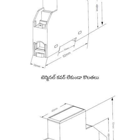
టెర్మినల్ కవర్ లేకుండా కొలతలు