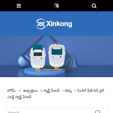
హోమ్
>
ఉత్పత్తులు
>
స్మార్ట్ మీటర్
>
దిక్కు
> సింగిల్ ఫేజ్ దిన్ రైల్
ఎనర్జీ స్మార్ట్ మీటర్