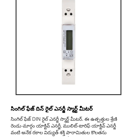
సింగిల్ ఫేజ్ దిన్ రైల్ ఎనర్జీ స్మార్ట్ మీటర్
సింగిల్ ఫేజ్ DIN రైల్ ఎనర్జీ స్మార్ట్ మీటర్. ఈ ఉత్పత్తుల శ్రేణి
రెండు-మార్గం యాక్టివ్ ఎనర్జీ, ములిట్-టారిఫ్ యాక్టివ్ ఎనర్జీ
వంటి అనేక రకాల విద్యుత్ శక్తి పారామితుల కొలతను