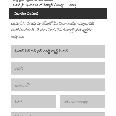
ఓవర్సీస్ ఇంటెలిజెంట్ కీప్యాడ్ మీటర్లు
దిక్కు
విచారణ పంపండి
దయచేసి దిగువ ఫారమ్‌లో మీ విచారణను ఇవ్వడానికి
సంకోచించకండి. మేము మీకు 24 గంటల్లో ప్రత్యుత్తరం
ఇస్తాము.