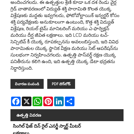
అందించగలదు. ఈ ఉత్పత్తుల శ్రేణి కూడా ఒక దశ రెండు వైర్ల
గ్రిడ్ వాతావరణంలో విద్యుత్ శక్తి పారామితి కొలత యొక్క
విశ్లేషణకు మద్దతు ఇవ్వగలదు, ఫోటోవోల్టాయిక్ ఇన్వర్టర్ కోసం
శక్తి పర్యవేక్షణకు అనుకూలంగా ఉంటుంది, కొత్త శక్తి విద్యుత్
విశ్లేషణ, రియల్ టైమ్ మానిటరింగ్ మరియు ఎ-ఫార్వెక్షన్
మరియు దీర్ఘ జీవిత లక్షణాలు. ఇది LCD మరియు టచ్-
సెన్సిటివ్ కీ యొక్క రూపకల్పనను అవలంబిస్తుంది, ఇది వివిధ
పారామితుల యొక్క స్థానిక వీక్షణ మరియు సెట్ ఆపరేషన్‌ను
సులభంగా నిర్వహించగలదు. ఉత్పత్తి పాస్‌వర్డ్ రక్షణ యొక్క
పనితీరును కలిగి ఉంది, ఇది ఉత్పత్తి యొక్క డేటా భద్రతను
నిర్ధారిస్తుంది.
విచారణ పంపండి
PDF డౌన్‌లోడ్
Facebook
X
WhatsApp
Pinterest
LinkedIn
Share
ఉత్పత్తి వివరణ
సింగిల్ ఫేజ్ దిన్ రైల్ ఎనర్జీ స్మార్ట్ మీటర్
లక్షణాలు