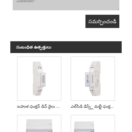
సంబంధిత ఉత్పత్తులు
బహుళ-ఫంక్షన్ డిన్ రైలు శక్తి స్మార్ట్ మీటర్
ఎల్‌సిడి డిస్ప్లే మల్టీ-ఫంక్షన్ డిన్ రైల్ ఎనర్జీ స్మార్ట్ మీటర్