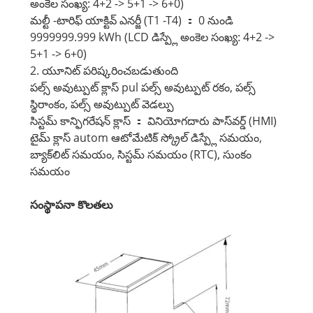
అంకెల సంఖ్య: 4+2 -> 5+1 -> 6+0)
మల్టీ -టారిఫ్ యాక్టివ్ ఎనర్జీ (T1 -T4) ： 0 నుండి
9999999.999 kWh (LCD డిస్ప్లే అంకెల సంఖ్య: 4+2 ->
5+1 -> 6+0)
2. యూనిట్ పరిష్కరించబడుతుంది
పల్స్ అవుట్పుట్ క్లాస్ pul పల్స్ అవుట్పుట్ రకం, పల్స్
స్థిరాంకం, పల్స్ అవుట్పుట్ వెడల్పు
సిస్టమ్ కాన్ఫిగరేషన్ క్లాస్ ： వినియోగదారు పాస్‌వర్డ్ (HMI)
టైమ్ క్లాస్ autom ఆటోమేటిక్ స్క్రోల్ డిస్ప్లే సమయం,
బ్యాక్‌లిట్ సమయం, సిస్టమ్ సమయం (RTC), సుంకం
సమయం
సంస్థాపనా కొలతలు