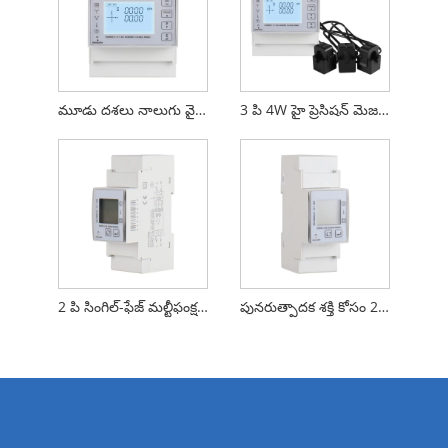
మూడు దశలు నాలుగు వైర్ డిన్ రైల్ మల్టీఫంక్షన్ ఎనర్జీ స్మార్ట్ మీటర్
3 పి 4W హై ప్రెసిషన్ మెజర్మెంట్ DIN రైల్ ఎనర్జీ స్మార్ట్ మీటర్
2 పి సింగిల్-ఫేజ్ మల్టీఫంక్షన్ దిన్ రైల్ ఎనర్జీ స్మార్ట్ మీటర్
పునరుత్పాదక శక్తి కోసం 2 పి సింగిల్ ఫేజ్ DIN రైల్ ఎనర్జీ స్మార్ట్ మీటర్