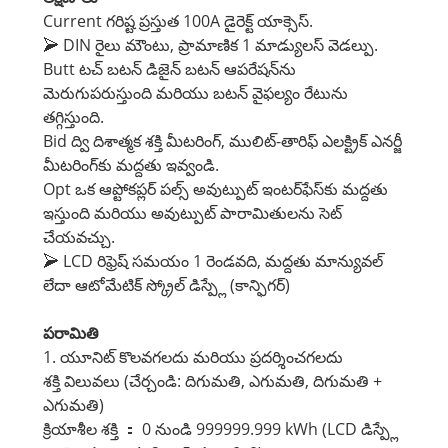
Current గరిష్ట ప్రస్తుత 100A డైరెక్ట్ యాక్సెస్.
➢ DIN రైలు మౌంటు, ప్రామాణిక 1 మాడ్యులస్ వెడల్పు.
Butt టచ్ బటన్ డిజైన్ బటన్ ఆపరేషన్‌ను
మెరుగుపరుస్తుంది మరియు బటన్ వైఫల్యం రేటును
తగ్గిస్తుంది.
Bid ద్వి దిశాత్మక శక్తి మీటరింగ్, ములిట్-తారిఫ్ ఎలక్ట్రిక్ ఎనర్జీ
మీటరింగ్‌కు మద్దతు ఇవ్వండి.
Opt ఒక ఆప్టోకప్లర్ పల్స్ అవుట్పుట్ ఇంటర్‌ఫేస్‌కు మద్దతు
ఇస్తుంది మరియు అవుట్పుట్ పారామితులను సెట్
చేయవచ్చు.
➢ LCD రిఫ్రెష్ సమయం 1 రెండవది, మద్దతు మాన్యువల్
లేదా ఆటోమేటిక్ స్క్రోల్ డిస్ప్లే (కాన్ఫిగర్)
పరామితి
1. యూనిట్ కొలవగలదు మరియు ప్రదర్శించగలదు
శక్తి విలువలు (చేర్చండి: దిగుమతి, ఎగుమతి, దిగుమతి +
ఎగుమతి)
క్రియాశీల శక్తి ： 0 నుండి 999999.999 kWh (LCD డిస్ప్లే