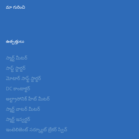
మా గురించి
ఉత్పత్తులు
స్మార్ట్ మీటర్
సాఫ్ట్ స్టార్టర్
మోటార్ సాఫ్ట్ స్టార్టర్
DC కాంటాక్టర్
అల్ట్రాసోనిక్ హీట్ మీటర్
స్మార్ట్ వాటర్ మీటర్
స్మార్ట్ ఇన్వర్టర్
ఇంటెలిజెంట్ సర్క్యూట్ బ్రేకర్ స్విచ్