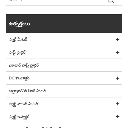
ఉత్పత్తులు
స్మార్ట్ మీటర్
సాఫ్ట్ స్టార్టర్
మోటార్ సాఫ్ట్ స్టార్టర్
DC కాంటాక్టర్
అల్ట్రాసోనిక్ హీట్ మీటర్
స్మార్ట్ వాటర్ మీటర్
స్మార్ట్ ఇన్వర్టర్