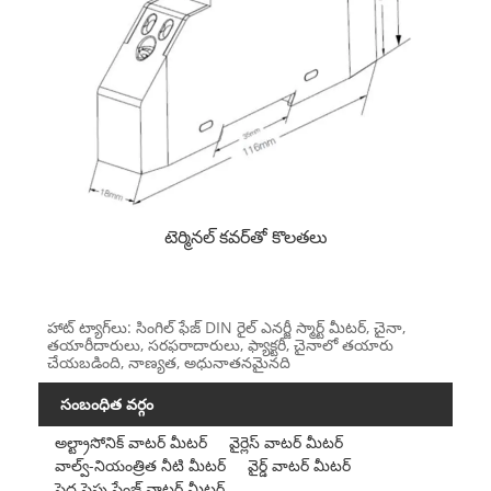
టెర్మినల్ కవర్‌తో కొలతలు
హాట్ ట్యాగ్‌లు: సింగిల్ ఫేజ్ DIN రైల్ ఎనర్జీ స్మార్ట్ మీటర్, చైనా,
తయారీదారులు, సరఫరాదారులు, ఫ్యాక్టరీ, చైనాలో తయారు
చేయబడింది, నాణ్యత, అధునాతనమైనది
సంబంధిత వర్గం
అల్ట్రాసోనిక్ వాటర్ మీటర్
వైర్లెస్ వాటర్ మీటర్
వాల్వ్-నియంత్రిత నీటి మీటర్
వైర్డ్ వాటర్ మీటర్
పెద్ద పైపు ఫ్లేంజ్ వాటర్ మీటర్