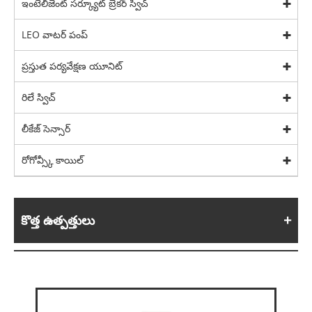
ఇంటెలిజెంట్ సర్క్యూట్ బ్రేకర్ స్విచ్
LEO వాటర్ పంప్
ప్రస్తుత పర్యవేక్షణ యూనిట్
రిలే స్విచ్
లీకేజ్ సెన్సార్
రోగోవ్స్కీ కాయిల్
కొత్త ఉత్పత్తులు